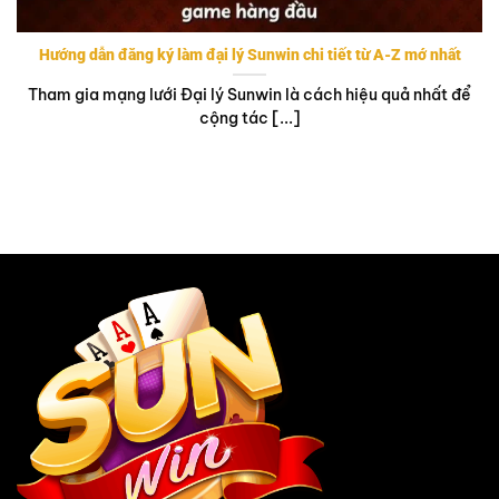
Hướng dẫn đăng ký làm đại lý Sunwin chi tiết từ A-Z mớ nhất
Tham gia mạng lưới Đại lý Sunwin là cách hiệu quả nhất để
cộng tác [...]