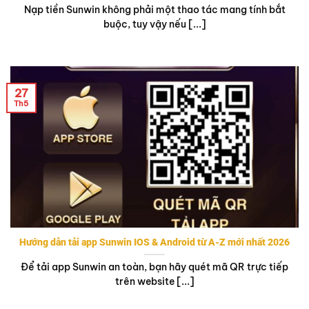
Nạp tiền Sunwin không phải một thao tác mang tính bắt
buộc, tuy vậy nếu [...]
27
Th5
Hướng dẫn tải app Sunwin IOS & Android từ A-Z mới nhất 2026
Để tải app Sunwin an toàn, bạn hãy quét mã QR trực tiếp
trên website [...]