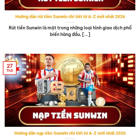
Hướng dẫn rút tiền Sunwin chi tiết từ A-Z mới nhất 2026
Rút tiền Sunwin là một trong những loại hình giao dịch phổ
biến hàng đầu, [...]
27
Th5
Hướng dẫn nạp tiền Sunwin chi tiết từ A-Z mới nhất 2026