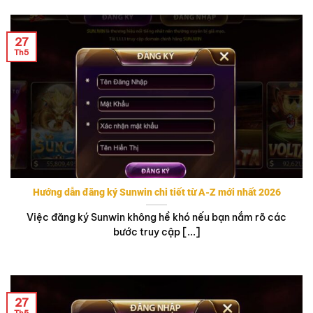
27
Th5
Hướng dẫn đăng ký Sunwin chi tiết từ A-Z mới nhất 2026
Việc đăng ký Sunwin không hề khó nếu bạn nắm rõ các
bước truy cập [...]
27
Th5