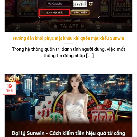
Hướng dẫn khôi phục mật khẩu khi quên mật khẩu Sunwin
Trong hệ thống quản trị danh tính người dùng, việc mất
thông tin đăng nhập [...]
19
Th5