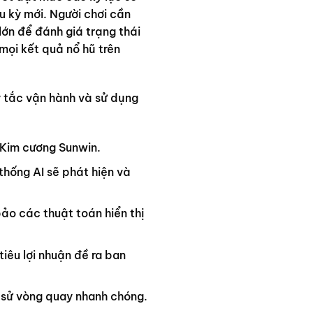
hu kỳ mới. Người chơi cần
lớn để đánh giá trạng thái
ọi kết quả nổ hũ trên
y tắc vận hành và sử dụng
 Kim cương Sunwin.
thống AI sẽ phát hiện và
o các thuật toán hiển thị
iêu lợi nhuận đề ra ban
h sử vòng quay nhanh chóng.