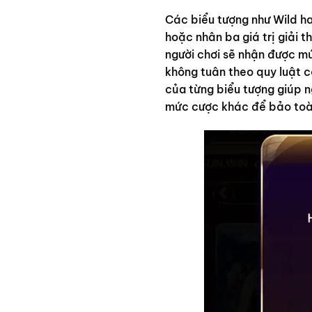
Các biểu tượng như Wild ha
hoặc nhân ba giá trị giải 
người chơi sẽ nhận được mứ
không tuân theo quy luật cố
của từng biểu tượng giúp n
mức cược khác để bảo toà