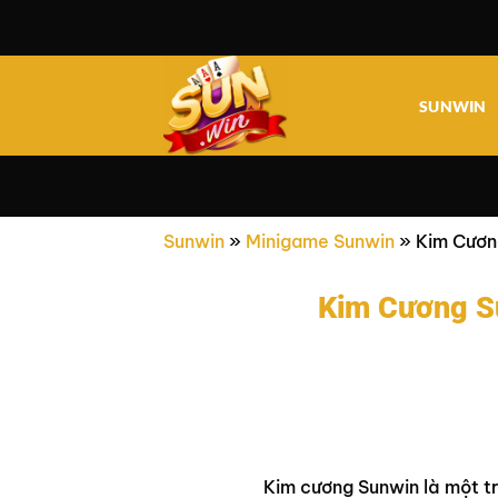
Chuyển
đến
nội
dung
SUNWIN
Sunwin
»
Minigame Sunwin
»
Kim Cươn
Kim Cương Su
Kim cương Sunwin là một 