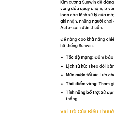
Kim cương Sunwin dễ dàng 
vòng đầu quay chậm, 5 vòn
loạn các lệnh xử lý của má
ghi nhận, những người chơi
Auto-spin đơn thuần.
Để nâng cao khả năng chiến
hệ thống Sunwin:
Tốc độ mạng:
Đảm bảo đư
Lịch sử hũ:
Theo dõi bảng
Mức cược tối ưu:
Lựa chọ
Thời điểm vàng:
Tham gia
Tính năng bổ trợ:
Sử dụn
thắng.
Vai Trò Của Biểu Thưu