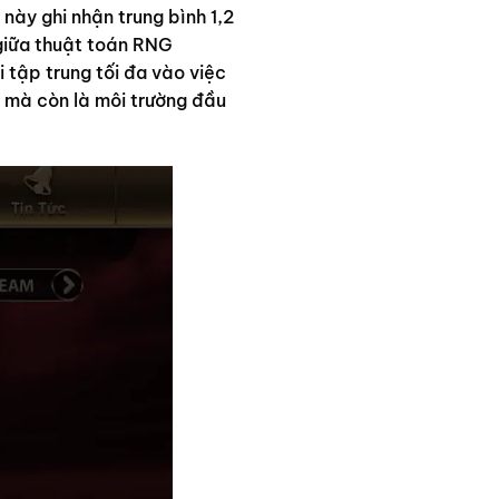
 này ghi nhận trung bình 1,2
 giữa thuật toán RNG
 tập trung tối đa vào việc
rí mà còn là môi trường đầu