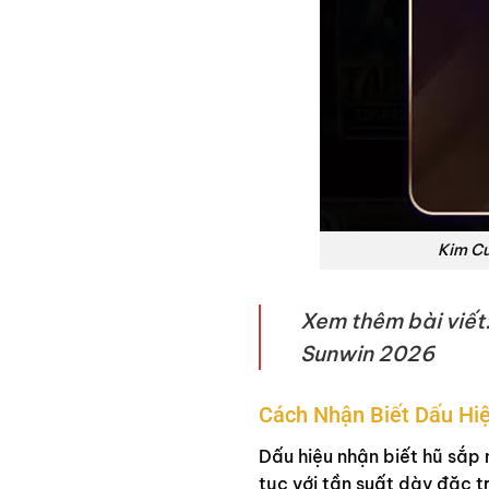
Kim Cư
Xem thêm bài viết
Sunwin 2026
Cách Nhận Biết Dấu Hi
Dấu hiệu nhận biết hũ sắp 
tục với tần suất dày đặc t