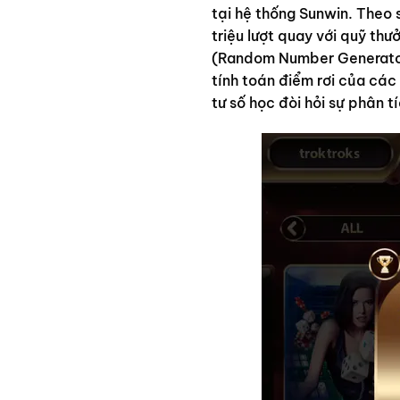
tại hệ thống Sunwin. Theo s
triệu lượt quay với quỹ th
(Random Number Generator) 
tính toán điểm rơi của các 
tư số học đòi hỏi sự phân t