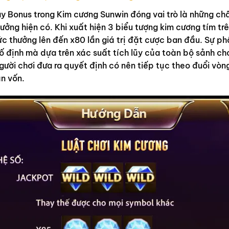
y Bonus trong Kim cương Sunwin đóng vai trò là những ch
thưởng hiện có. Khi xuất hiện 3 biểu tượng kim cương tím t
c thưởng lên đến x80 lần giá trị đặt cược ban đầu. Sự p
 định mà dựa trên xác suất tích lũy của toàn bộ sảnh chơi 
gười chơi đưa ra quyết định có nên tiếp tục theo đuổi vò
n vốn.