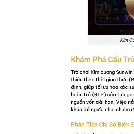
Kim Cư
Khám Phá Cấu Trú
Trò chơi Kim cương Sunwin
thiên theo thời gian thực 
định, giúp tối ưu hóa xác s
hoàn trả (RTP) của tựa ga
nguồn vốn dài hạn. Việc nắ
khóa để người chơi chiếm ư
Phân Tích Chỉ Số Biến 