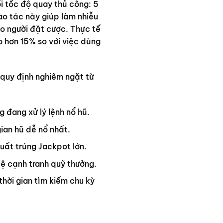
i tốc độ quay thủ công: 5
o tác này giúp làm nhiễu
ho người đặt cược. Thực tế
o hơn 15% so với việc dùng
 quy định nghiêm ngặt từ
 đang xử lý lệnh nổ hũ.
ian hũ dễ nổ nhất.
uất trúng Jackpot lớn.
lệ cạnh tranh quỹ thưởng.
hời gian tìm kiếm chu kỳ