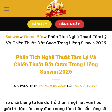
Chuyển
đến
nội
dung
ĐĂNG KÝ
ĐĂNG NHẬP
Sunwin
»
Game Bài
»
Phân Tích Nghệ Thuật Tâm Lý
Và Chiến Thuật Đặt Cược Trong Liêng Sunwin 2026
Phân Tích Nghệ Thuật Tâm Lý Và
Chiến Thuật Đặt Cược Trong Liêng
Sunwin 2026
ĐÃ ĐĂNG TRÊN
THÁNG 5 19, 2026
BỞI
TÁC GIẢ TÚ SUN
Trò chơi Liêng từ lâu đã trở thành một nét văn hóa
giải trí đặc sắc, nay được nâng tầm trên nền tảng số