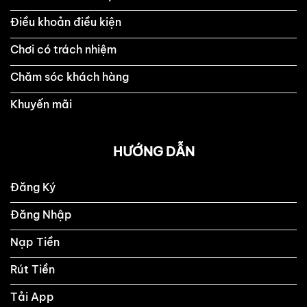
Điều khoản điều kiện
Chơi có trách nhiệm
Chăm sóc khách hàng
Khuyến mãi
HƯỚNG DẪN
Đăng Ký
Đăng Nhập
Nạp Tiền
Rút Tiền
Tải App