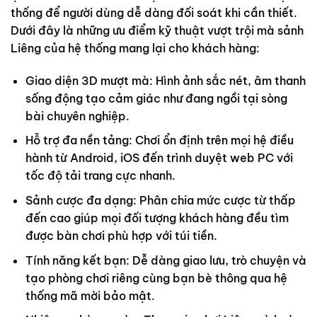
thống để người dùng dễ dàng đối soát khi cần thiết.
Dưới đây là những ưu điểm kỹ thuật vượt trội mà sảnh
Liêng của hệ thống mang lại cho khách hàng:
Giao diện 3D mượt mà: Hình ảnh sắc nét, âm thanh
sống động tạo cảm giác như đang ngồi tại sòng
bài chuyên nghiệp.
Hỗ trợ đa nền tảng: Chơi ổn định trên mọi hệ điều
hành từ Android, iOS đến trình duyệt web PC với
tốc độ tải trang cực nhanh.
Sảnh cược đa dạng: Phân chia mức cược từ thấp
đến cao giúp mọi đối tượng khách hàng đều tìm
được bàn chơi phù hợp với túi tiền.
Tính năng kết bạn: Dễ dàng giao lưu, trò chuyện và
tạo phòng chơi riêng cùng bạn bè thông qua hệ
thống mã mời bảo mật.