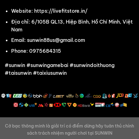
Website:
https://livefitstore.in/
Địa chỉ: 6/105B QL13, Hiệp Bình, Hồ Chí Minh, Việt
Nam
Email:
sunwin88us@gmail.com
Phone: 0975684315
#sunwin #sunwingamebai #sunwindoithuong
#taisunwin #taixiusunwin
Cờ bạc thông minh là giải trí có điểm dừng hãy tuân thủ chính
sách trách nhiệm người chơi tại SUNWIN