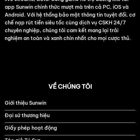
app Sunwin chính thức mượt mà trên cả PC, iOS và
Android. Với hệ thống bảo mật thông tin tuyệt đối, cơ
chế nạp rút tiền siêu tốc cùng dịch vụ CSKH 24/7
chuyên nghiệp, chúng tôi cam kết mang lại trải
nghiệm an toàn và xanh chín nhất cho mọi cược thủ.
VỀ CHÚNG TÔI
Giới thiệu Sunwin
Đại sứ thương hiệu
Giấy phép hoạt động