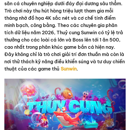
săn cá chuyên nghiệp dưới đáy đại dương sâu thẳm.
Trò chơi này thu hút hàng triệu lượt tham gia mỗi
tháng nhờ đồ họa 4K sắc nét và cơ chế tính điểm
minh bạch, công bằng. Theo các chuyên gia phân
tích dữ liệu năm 2026, Thuỷ cung Sunwin có tỷ lệ trả
thưởng cho các loài cá lớn và Boss lên tới 1 ăn 500,
cao nhất trong phân khúc game bắn cá hiện nay.
Đây không chỉ là trò chơi giải trí đơn thuần mà còn là
nơi thử thách kỹ năng điều khiển súng và tư duy chiến
thuật của các game thủ
Sunwin
.