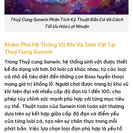
Thuỷ Cung Sunwin Phân Tích Kỹ Thuật Bắn Cá Và Cách
Tối Ưu Hóa Lợi Nhuận
Khám Phá Hệ Thống Vũ Khí Và Sinh Vật Tại
Thuỷ Cung Sunwin
Trong Thuỷ cung Sunwin, hệ thống sinh vật được thiết
kế đa dạng với hơn 50 loài cá khác nhau, từ các loại
cá nhỏ dễ tiêu diệt đến những con Boss huyền thoại
mang giá trị khổng lồ. Người chơi được trang bị kho vũ
khí hiện đại với nhiều cấp độ đạn từ 1 đến 100, cho
phép tùy chỉnh sức mạnh phù hợp với từng mục tiêu
cụ thể. Thuật toán của Sunwin tính toán sát thương
dựa trên sự kết hợp giữa cấp độ đạn và điểm yếu
của từng loài cá, tạo nên sự chân thực trong mỗi
phát bắn. Việc lựa chọn loại đạn phù hợp là yếu tố