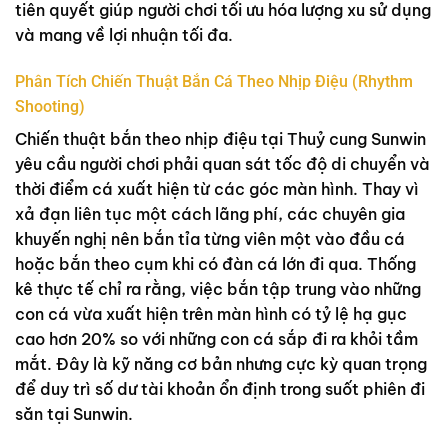
tiên quyết giúp người chơi tối ưu hóa lượng xu sử dụng
và mang về lợi nhuận tối đa.
Phân Tích Chiến Thuật Bắn Cá Theo Nhịp Điệu (Rhythm
Shooting)
Chiến thuật bắn theo nhịp điệu tại Thuỷ cung Sunwin
yêu cầu người chơi phải quan sát tốc độ di chuyển và
thời điểm cá xuất hiện từ các góc màn hình. Thay vì
xả đạn liên tục một cách lãng phí, các chuyên gia
khuyến nghị nên bắn tỉa từng viên một vào đầu cá
hoặc bắn theo cụm khi có đàn cá lớn đi qua. Thống
kê thực tế chỉ ra rằng, việc bắn tập trung vào những
con cá vừa xuất hiện trên màn hình có tỷ lệ hạ gục
cao hơn 20% so với những con cá sắp đi ra khỏi tầm
mắt. Đây là kỹ năng cơ bản nhưng cực kỳ quan trọng
để duy trì số dư tài khoản ổn định trong suốt phiên đi
săn tại Sunwin.