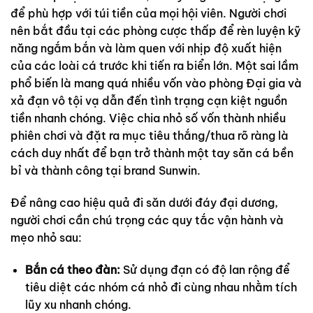
để phù hợp với túi tiền của mọi hội viên. Người chơi
nên bắt đầu tại các phòng cược thấp để rèn luyện kỹ
năng ngắm bắn và làm quen với nhịp độ xuất hiện
của các loài cá trước khi tiến ra biển lớn. Một sai lầm
phổ biến là mang quá nhiều vốn vào phòng Đại gia và
xả đạn vô tội vạ dẫn đến tình trạng cạn kiệt nguồn
tiền nhanh chóng. Việc chia nhỏ số vốn thành nhiều
phiên chơi và đặt ra mục tiêu thắng/thua rõ ràng là
cách duy nhất để bạn trở thành một tay săn cá bền
bỉ và thành công tại brand Sunwin.
Để nâng cao hiệu quả đi săn dưới đáy đại dương,
người chơi cần chú trọng các quy tắc vận hành và
mẹo nhỏ sau:
Bắn cá theo đàn:
Sử dụng đạn có độ lan rộng để
tiêu diệt các nhóm cá nhỏ đi cùng nhau nhằm tích
lũy xu nhanh chóng.