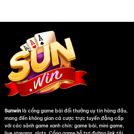
Sunwin
là cổng game bài đổi thưởng uy tín hàng đầu,
mang đến không gian cá cược trực tuyến đẳng cấp
với các sảnh game xanh chín: game bài, mini game,
live streams, slots. Cổng game hỗ trợ đường link tải