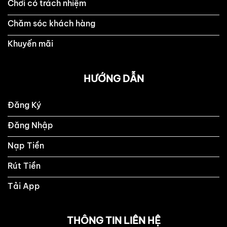
Chơi có trách nhiệm
Chăm sóc khách hàng
Khuyến mãi
HƯỚNG DẪN
Đăng Ký
Đăng Nhập
Nạp Tiền
Rút Tiền
Tải App
THÔNG TIN LIÊN HỆ