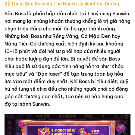
Kỹ Thuật Săn Boss Và Thu Hoạch Jackpot Đại Dương
Săn Boss là phần hấp dẫn nhất tại Thuỷ cung Sunwin,
nơi mang lại những khoản thưởng khổng lồ trị giá hàng
chục triệu đồng cho mỗi lần hạ gục thành công.
Những loài Boss như Rồng Vàng, Cá Mập Đen hay
Nàng Tiên Cá thường xuất hiện định kỳ sau khoảng
10-15 phút và đòi hỏi sự phối hợp của nhiều người
chơi hoặc lượng đạn đủ lớn. Bí quyết để săn Boss
hiệu quả là sử dụng các tính năng hỗ trợ như “Khóa
mục tiêu” và “Đạn laser” để tập trung toàn bộ hỏa
lực vào một điểm duy nhất. Khi Boss bị tiêu diệt, quỹ
hũ nổ tung sẽ chia đều cho những người chơi có đóng
góp sát thương cao nhất, tạo nên sự hào hứng cực
độ tại sảnh Sunwin.