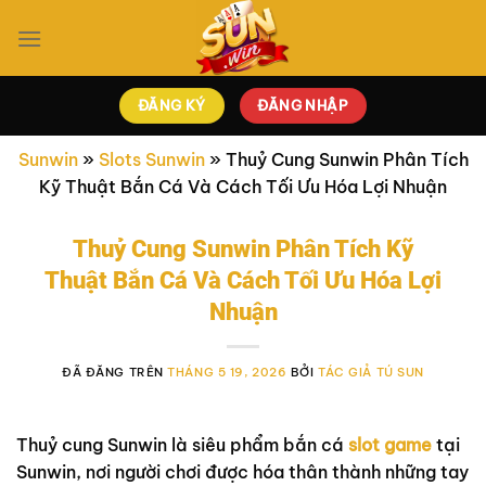
Chuyển
đến
nội
dung
ĐĂNG KÝ
ĐĂNG NHẬP
Sunwin
»
Slots Sunwin
»
Thuỷ Cung Sunwin Phân Tích
Kỹ Thuật Bắn Cá Và Cách Tối Ưu Hóa Lợi Nhuận
Thuỷ Cung Sunwin Phân Tích Kỹ
Thuật Bắn Cá Và Cách Tối Ưu Hóa Lợi
Nhuận
ĐÃ ĐĂNG TRÊN
THÁNG 5 19, 2026
BỞI
TÁC GIẢ TÚ SUN
Thuỷ cung Sunwin là siêu phẩm bắn cá
slot game
tại
Sunwin, nơi người chơi được hóa thân thành những tay