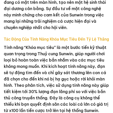
đang có mặt trên màn hình, tạo nên một hệ sinh thái
đại dương cân bằng. Sự đầu tư về mặt công nghệ
này minh chứng cho cam kết của Sunwin trong việc
mang lại những trải nghiệm cá cược hiện đại và
chuyên nghiệp nhất cho hội viên.
Tác Động Của Tính Năng Khóa Mục Tiêu Đến Tỷ Lệ Thắng
Tính năng “Khóa mục tiêu” là một bước tiến kỹ thuật
quan trọng trong Thuỷ cung Sunwin, giúp người chơi
loại bỏ hoàn toàn việc bắn nhầm vào các mục tiêu
không mong muốn. Khi kích hoạt tính năng này, đạn
sẽ tự động tìm đến và chỉ gây sát thương lên con cá
đã chọn cho đến khi nó bị hạ gục hoặc rời khỏi màn
hình. Theo phân tích, việc sử dụng tính năng này giúp
tiết kiệm tới 30% lượng đạn lãng phí so với việc bắn
thủ công truyền thống. Đây là công cụ không thể
thiếu khi bạn quyết định săn các loài cá lớn có giá trị
từ x100 lần tiền cược trở lên tại hệ thống Sunwin.